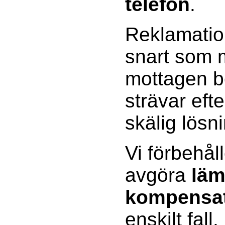
telefon
.
Reklamatio
snart som m
mottagen be
strävar efte
skälig lösn
Vi förbehåll
avgöra
läm
kompensa
enskilt fall.