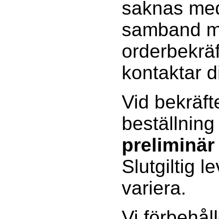
saknas med
samband 
orderbekräf
kontaktar d
Vid bekräft
beställning
preliminär
Slutgiltig l
variera.
Vi förbehåll