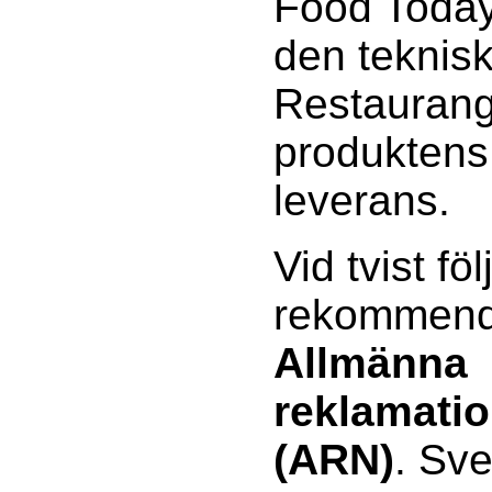
Food Today 
den teknisk
Restaurang
produktens 
leverans.
Vid tvist föl
rekommenda
Allmänna
reklamati
(ARN)
. Sv