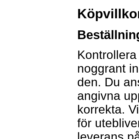
Köpvillko
Beställnin
Kontrollera
noggrant i
den. Du ans
angivna upp
korrekta. V
för utebliv
leverans p