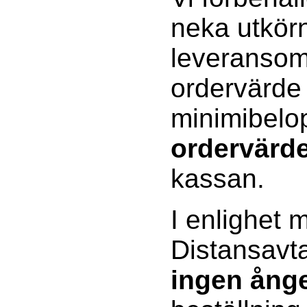
neka utkörn
leveransomr
ordervärde
minimibelo
ordervärd
kassan.
I enlighet 
Distansavta
ingen ånge