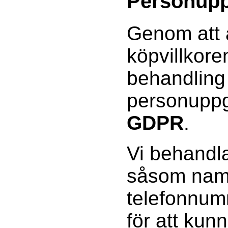
Personupp
Genom att 
köpvillkor
behandling
personuppgi
GDPR
.
Vi behandla
såsom namn
telefonnum
för att kun